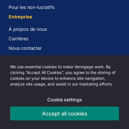
Pour les non-lucratifs
Entreprise
À propos de nous
Carrières
Nous contacter
Centre d'aide
Déclaration d'accessibilité
We use essential cookies to make Venngage work. By
clicking “Accept All Cookies”, you agree to the storing of
Politique de confidentialité
cookies on your device to enhance site navigation,
analyze site usage, and assist in our marketing efforts.
Conditions d'utilisation
Cookie settings
Accept all cookies
Copyright 2026 Venngage Inc.
LinkedIn
Youtube