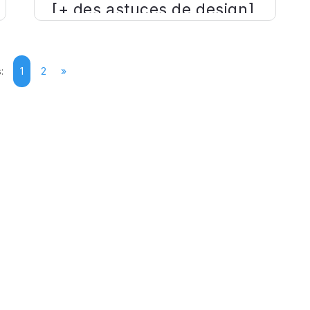
[+ des astuces de design]
:
1
2
»