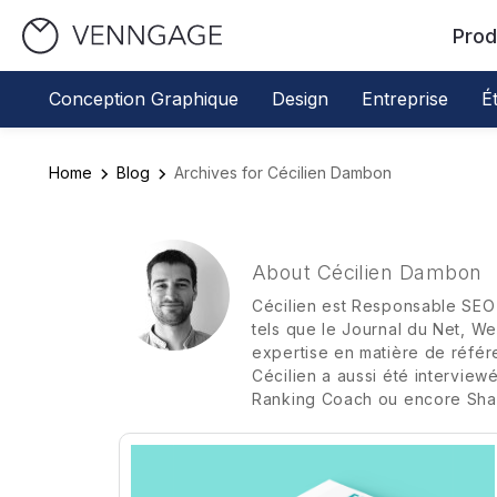
Prod
Conception Graphique
Design
Entreprise
É
Home
Blog
Archives for Cécilien Dambon
About Cécilien Dambon
Cécilien est Responsable SEO 
tels que le Journal du Net, W
expertise en matière de référ
Cécilien a aussi été intervie
Ranking Coach ou encore Shar