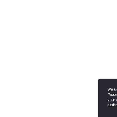
We us
“Acce
your 
assist