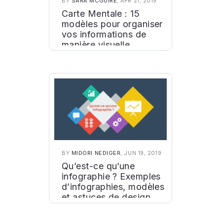
BY
SARA MCGUIRE
, APR 21, 2019
Carte Mentale : 15
modèles pour organiser
vos informations de
manière visuelle
BY
MIDORI NEDIGER
, JUN 19, 2019
Qu’est-ce qu’une
infographie ? Exemples
d’infographies, modèles
et astuces de design