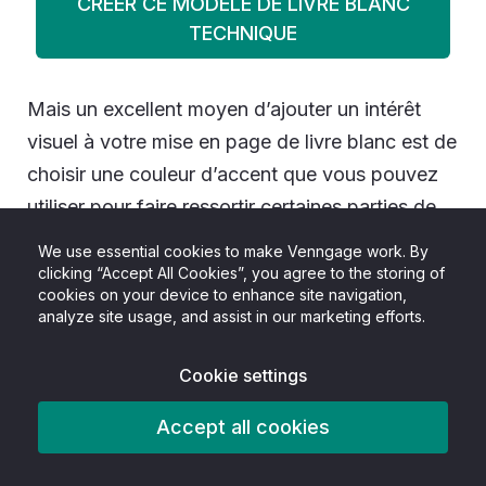
CRÉER CE MODÈLE DE LIVRE BLANC
TECHNIQUE
Mais un excellent moyen d’ajouter un intérêt
visuel à votre mise en page de livre blanc est de
choisir une couleur d’accent que vous pouvez
utiliser pour faire ressortir certaines parties de
votre page. Par exemple, ce modèle de livre
We use essential cookies to make Venngage work. By
blanc sur le marketing de contenu met en
clicking “Accept All Cookies”, you agree to the storing of
cookies on your device to enhance site navigation,
contraste deux accents bleus d’entreprise :
analyze site usage, and assist in our marketing efforts.
Cookie settings
Accept all cookies